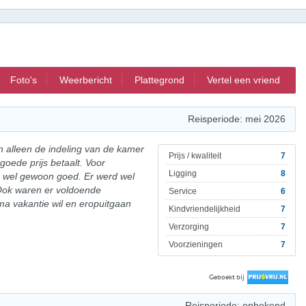
Foto's
Weerbericht
Plattegrond
Vertel een vriend
Reisperiode: mei 2026
 alleen de indeling van de kamer
Prijs / kwaliteit
7
goede prijs betaalt. Voor
Ligging
8
r wel gewoon goed. Er werd wel
Ook waren er voldoende
Service
6
ma vakantie wil en eropuitgaan
Kindvriendelijkheid
7
Verzorging
7
Voorzieningen
7
Geboekt bij
Reisperiode: onbekend