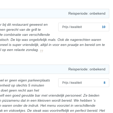
Reisperiode: onbekend
 bij dit restaurant geweest en
Prijs / kwaliteit
10
n gerecht van de grill te
 De combinatie van verschillende
tisch. De kip was ongelofelijk mals. Ook de nagerechten waren
soneel is super vriendelijk, altijd in voor een praatje en bereid om te
l op een relaxte zondag.
Reisperiode: onbekend
wel er geen eigen parkeerplaats
Prijs / kwaliteit
8
genheid op slechts 5 minuten
 doet geen recht aan het
 heeft een goed gevulde bar met vriendelijk personeel. Ze bieden
n pizzamenu dat in een kleioven wordt bereid. We hebben 's
n waren onder de indruk. Het menu voorziet in verschillende
en viskoekjes. De steak was voortreffelijk en perfect bereid. Het