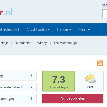
260
tiechecklist
Vluchttijden
Handig
Meer
nkrijk
Oxfordshire
Witney
The Marlborough
ng
8
7.3
vriendelijkheid
7
24°C
6
beoordelingen
Nu beoordelen
zieningen
7