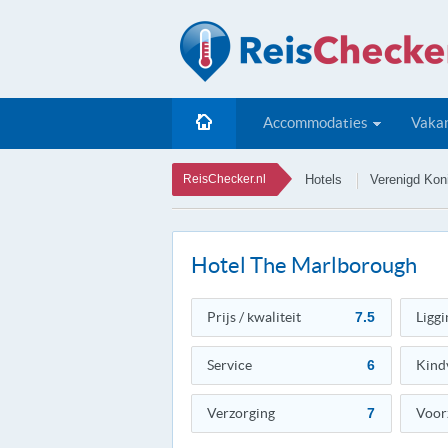
Accommodaties
Vakan
ReisChecker.nl
Hotels
Verenigd Koni
Hotel The Marlborough
Prijs / kwaliteit
7.5
Liggi
Service
6
Kind
Verzorging
7
Voor