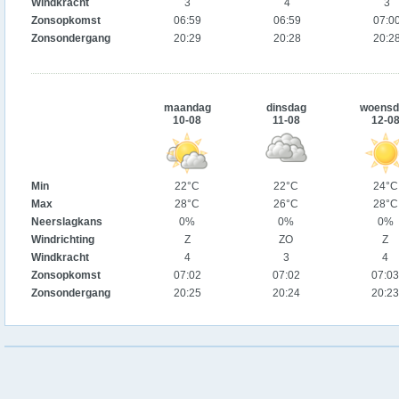
Windkracht
3
4
3
Zonsopkomst
06:59
06:59
07:0
Zonsondergang
20:29
20:28
20:2
maandag
dinsdag
woensd
10-08
11-08
12-0
Min
22°C
22°C
24°C
Max
28°C
26°C
28°C
Neerslagkans
0%
0%
0%
Windrichting
Z
ZO
Z
Windkracht
4
3
4
Zonsopkomst
07:02
07:02
07:03
Zonsondergang
20:25
20:24
20:23