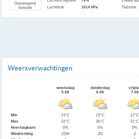
Luchtvochtigheid:
76%
Lokale tijd
Overwegend
Luchtdruk:
1014 hPa
Tijdzone:
bewolkt
Weersverwachtingen
woensdag
donderdag
vrijda
5-08
6-08
7-08
Min
23°C
23°C
22°C
Max
32°C
30°C
31°C
Neerslagkans
0%
0%
0%
Windrichting
ZZW
ZO
Z