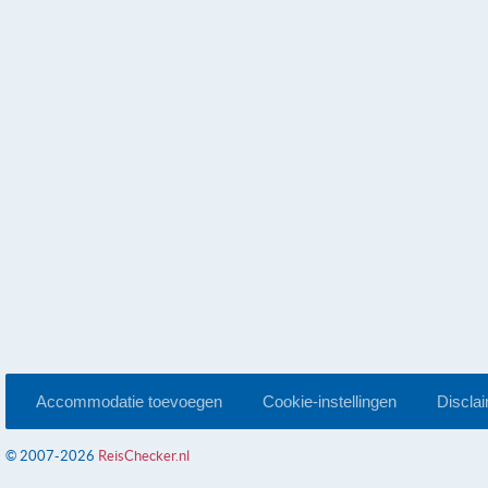
Accommodatie toevoegen
Cookie-instellingen
Discla
© 2007-2026
ReisChecker.nl