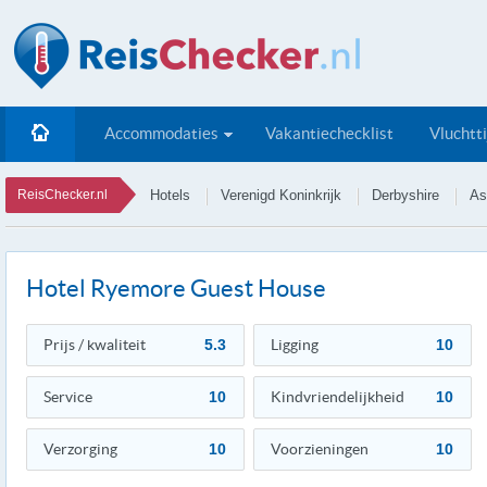
Accommodaties
Vakantiechecklist
Vluchtt
ReisChecker.nl
Hotels
Verenigd Koninkrijk
Derbyshire
As
Hotel Ryemore Guest House
Prijs / kwaliteit
5.3
Ligging
10
Service
10
Kindvriendelijkheid
10
Verzorging
10
Voorzieningen
10