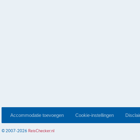
Accommodatie toevoegen
Cookie-instellingen
Discla
© 2007-2026
ReisChecker.nl