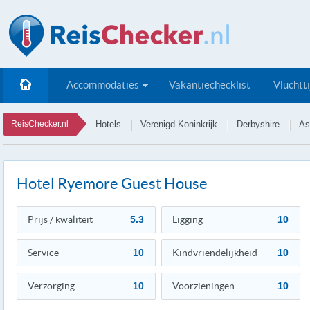
Accommodaties
Vakantiechecklist
Vluchtt
ReisChecker.nl
Hotels
Verenigd Koninkrijk
Derbyshire
As
Hotel Ryemore Guest House
Prijs / kwaliteit
5.3
Ligging
10
Service
10
Kindvriendelijkheid
10
Verzorging
10
Voorzieningen
10