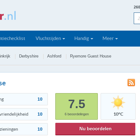
260
tiechecklist
Vluchttijden
Handig
Meer
nkrijk
Derbyshire
Ashford
Ryemore Guest House
se
ng
10
7.5
vriendelijkheid
10
10°C
6
beoordelingen
Nu beoordelen
zieningen
10