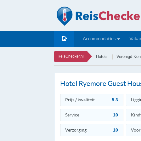
Accommodaties
Vakan
ReisChecker.nl
Hotels
Verenigd Koni
Hotel Ryemore Guest Hou
Prijs / kwaliteit
5.3
Liggi
Service
10
Kind
Verzorging
10
Voor