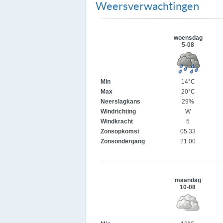
Weersverwachtingen
woensdag
5-08
Min
14°C
Max
20°C
Neerslagkans
29%
Windrichting
W
Windkracht
5
Zonsopkomst
05:33
Zonsondergang
21:00
maandag
10-08