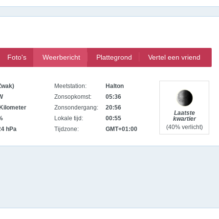
Foto's
Weerbericht
Plattegrond
Vertel een vriend
Zwak)
Meetstation:
Halton
W
Zonsopkomst:
05:36
Kilometer
Zonsondergang:
20:56
Laatste
%
Lokale tijd:
00:55
kwartier
(40% verlicht)
24 hPa
Tijdzone:
GMT+01:00