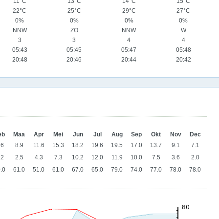
11°C
13°C
14°C
15°C
22°C
25°C
29°C
27°C
0%
0%
0%
0%
NNW
ZO
NNW
W
3
3
4
4
05:43
05:45
05:47
05:48
20:48
20:46
20:44
20:42
eb
Maa
Apr
Mei
Jun
Jul
Aug
Sep
Okt
Nov
Dec
.6
8.9
11.6
15.3
18.2
19.6
19.5
17.0
13.7
9.1
7.1
.2
2.5
4.3
7.3
10.2
12.0
11.9
10.0
7.5
3.6
2.0
.0
61.0
51.0
61.0
67.0
65.0
79.0
74.0
77.0
78.0
78.0