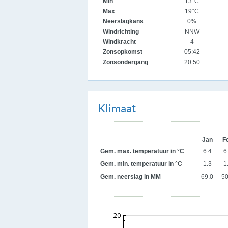
Min
13°C
Max
19°C
Neerslagkans
0%
Windrichting
NNW
Windkracht
4
Zonsopkomst
05:42
Zonsondergang
20:50
Klimaat
Jan
F
Gem. max. temperatuur in °C
6.4
6
Gem. min. temperatuur in °C
1.3
1
Gem. neerslag in MM
69.0
50