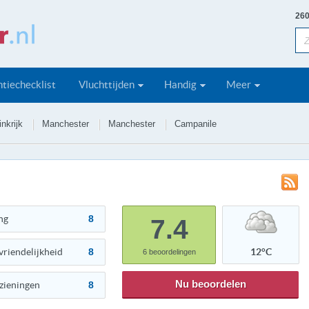
260
tiechecklist
Vluchttijden
Handig
Meer
nkrijk
Manchester
Manchester
Campanile
ng
8
7.4
vriendelijkheid
8
12°C
6
beoordelingen
Nu beoordelen
zieningen
8