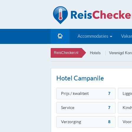
Accommodaties
Vakan
ReisChecker.nl
Hotels
Verenigd Koni
Hotel Campanile
Prijs / kwaliteit
7
Liggi
Service
7
Kind
Verzorging
8
Voor