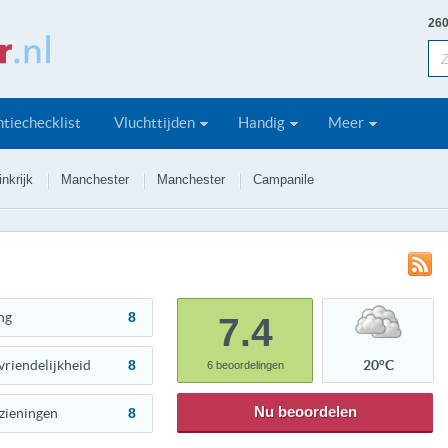
260
tiechecklist
Vluchttijden
Handig
Meer
nkrijk
Manchester
Manchester
Campanile
ng
8
7.4
vriendelijkheid
8
20°C
6
beoordelingen
Nu beoordelen
zieningen
8