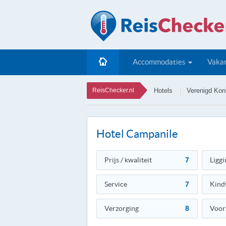
Accommodaties
Vakan
ReisChecker.nl
Hotels
Verenigd Koni
Hotel Campanile
Prijs / kwaliteit
7
Liggi
Service
7
Kind
Verzorging
8
Voor