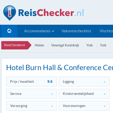
Accommodaties
Vakantiechecklist
Vluchtt
ReisChecker.nl
Hotels
Verenigd Koninkrijk
York
York
Hotel Burn Hall & Conference Ce
Prijs / kwaliteit
9.6
Ligging
-
Service
-
Kindvriendelijkheid
-
Verzorging
-
Voorzieningen
-