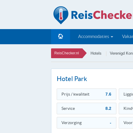
Accommodaties
Vakan
ReisChecker.nl
Hotels
Verenigd Koni
Hotel Park
Prijs / kwaliteit
7.6
Liggi
Service
8.2
Kind
Verzorging
-
Voor