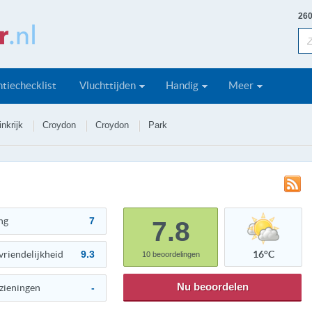
260
tiechecklist
Vluchttijden
Handig
Meer
nkrijk
Croydon
Croydon
Park
ng
7
7.8
vriendelijkheid
9.3
16°C
10
beoordelingen
Nu beoordelen
zieningen
-