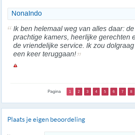
NonaIndo
Ik ben helemaal weg van alles daar: de
prachtige kamers, heerlijke gerechten 
de vriendelijke service. Ik zou dolgraa
een keer teruggaan!
Pagina
1
2
3
4
5
6
7
8
Plaats je eigen beoordeling