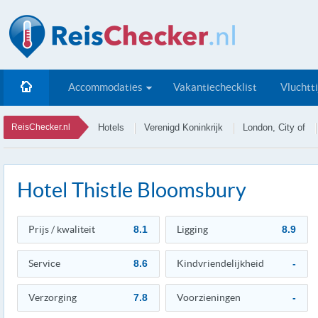
Accommodaties
Vakantiechecklist
Vluchtt
ReisChecker.nl
Hotels
Verenigd Koninkrijk
London, City of
Hotel Thistle Bloomsbury
Prijs / kwaliteit
8.1
Ligging
8.9
Service
8.6
Kindvriendelijkheid
-
Verzorging
7.8
Voorzieningen
-