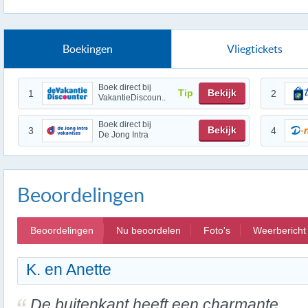
Boekingen
Vliegtickets
Boek direct bij
Tip
Bekijk
1
2
VakantieDiscoun..
Boek direct bij
Bekijk
3
4
De Jong Intra
Beoordelingen
Beoordelingen
Nu beoordelen
Foto's
Weerbericht
K. en Anette
De buitenkant heeft een charmante,