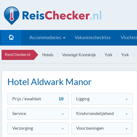
Accommodaties
Vakantiechecklist
Vluchtt
ReisChecker.nl
Hotels
Verenigd Koninkrijk
York
York
Hotel Aldwark Manor
Prijs / kwaliteit
10
Ligging
-
Service
-
Kindvriendelijkheid
-
Verzorging
-
Voorzieningen
-