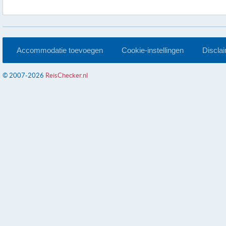
Accommodatie toevoegen
Cookie-instellingen
Discla
© 2007-2026
ReisChecker.nl