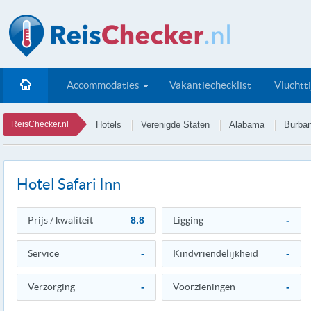
Accommodaties
Vakantiechecklist
Vluchtt
ReisChecker.nl
Hotels
Verenigde Staten
Alabama
Burba
Hotel Safari Inn
Prijs / kwaliteit
8.8
Ligging
-
Service
-
Kindvriendelijkheid
-
Verzorging
-
Voorzieningen
-