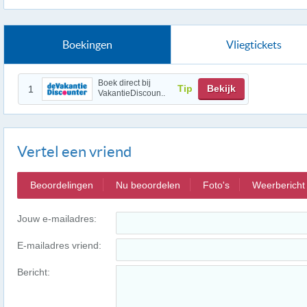
Boekingen
Vliegtickets
Boek direct bij
Tip
Bekijk
1
VakantieDiscoun..
Vertel een vriend
Beoordelingen
Nu beoordelen
Foto's
Weerbericht
Jouw e-mailadres:
E-mailadres vriend:
Bericht: