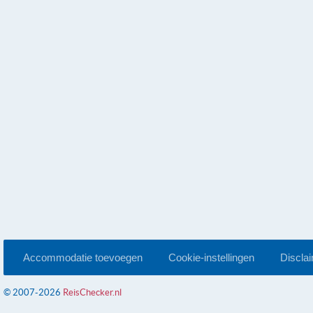
Accommodatie toevoegen
Cookie-instellingen
Discla
© 2007-2026
ReisChecker.nl