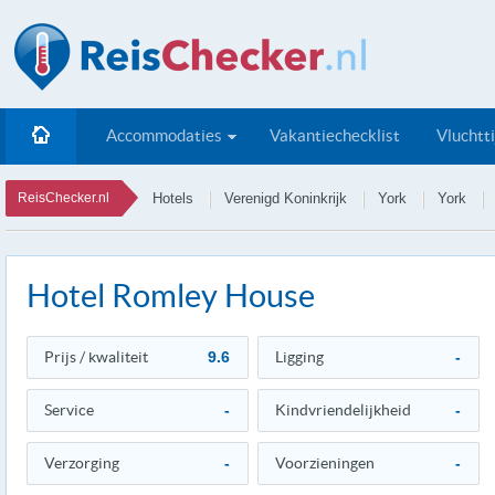
Accommodaties
Vakantiechecklist
Vluchtt
ReisChecker.nl
Hotels
Verenigd Koninkrijk
York
York
Hotel Romley House
Prijs / kwaliteit
9.6
Ligging
-
Service
-
Kindvriendelijkheid
-
Verzorging
-
Voorzieningen
-