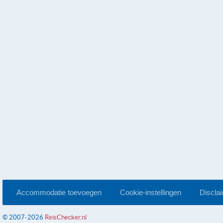
Accommodatie toevoegen
Cookie-instellingen
Discla
© 2007-2026
ReisChecker.nl