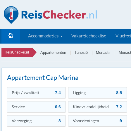
Accommodaties
Vakantiechecklist
Vluchtt
ReisChecker.nl
Appartementen
Tunesië
Monastir
Monast
Appartement Cap Marina
Prijs / kwaliteit
7.4
Ligging
8.5
Service
6.6
Kindvriendelijkheid
7.2
Verzorging
8
Voorzieningen
9