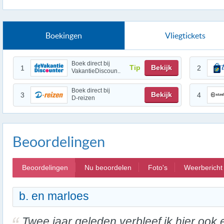
Boekingen
Vliegtickets
Boek direct bij
Tip
Bekijk
1
2
VakantieDiscoun..
Boek direct bij
Bekijk
3
4
D-reizen
Beoordelingen
Beoordelingen
Nu beoordelen
Foto's
Weerbericht
b. en marloes
Twee jaar geleden verbleef ik hier ook 