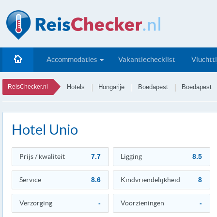
Accommodaties
Vakantiechecklist
Vluchtt
ReisChecker.nl
Hotels
Hongarije
Boedapest
Boedapest
Hotel Unio
Prijs / kwaliteit
7.7
Ligging
8.5
Service
8.6
Kindvriendelijkheid
8
Verzorging
-
Voorzieningen
-