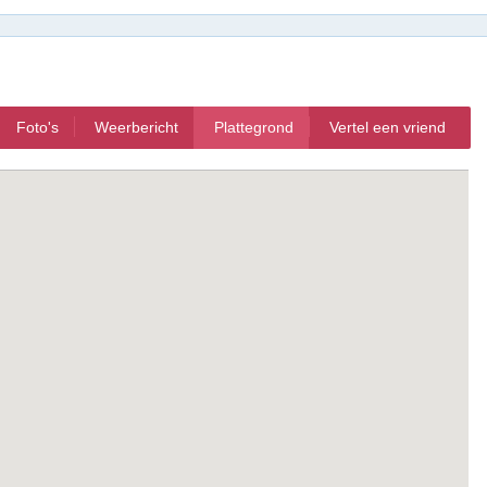
Foto's
Weerbericht
Plattegrond
Vertel een vriend