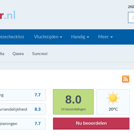
260
tiechecklist
Vluchttijden
Handig
Meer
lta
Qawra
Suncrest
ng
7.7
8.0
vriendelijkheid
8.3
20°C
14
beoordelingen
Nu beoordelen
zieningen
7.7