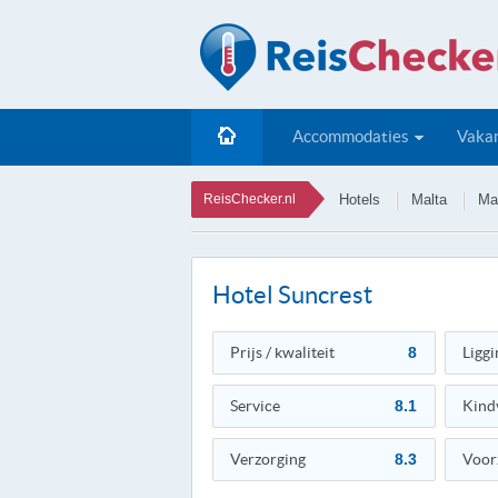
Accommodaties
Vakan
ReisChecker.nl
Hotels
Malta
Ma
Hotel Suncrest
Prijs / kwaliteit
8
Liggi
Service
8.1
Kind
Verzorging
8.3
Voor