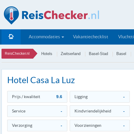
Accommodaties
Vakantiechecklist
Vluchtt
ReisChecker.nl
Hotels
Zwitserland
Basel-Stad
Basel
Hotel Casa La Luz
Prijs / kwaliteit
9.6
Ligging
-
Service
-
Kindvriendelijkheid
-
Verzorging
-
Voorzieningen
-