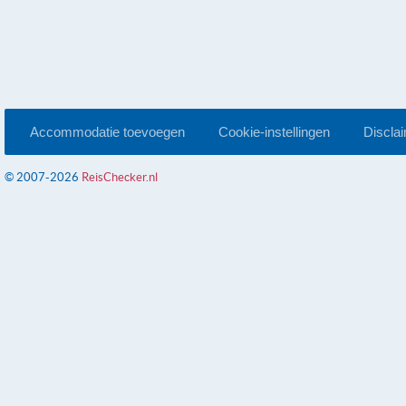
Accommodatie toevoegen
Cookie-instellingen
Discla
© 2007-2026
ReisChecker.nl