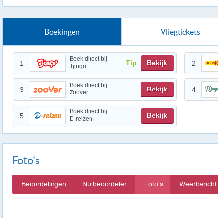
Boekingen
Vliegtickets
Boek direct bij
Tip
Bekijk
1
2
Tjingo
Boek direct bij
Bekijk
3
4
Zoover
Boek direct bij
Bekijk
5
D-reizen
Foto's
Beoordelingen
Nu beoordelen
Foto's
Weerbericht