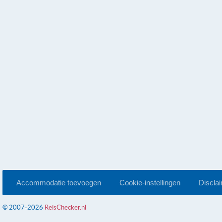
Accommodatie toevoegen
Cookie-instellingen
Discla
© 2007-2026
ReisChecker.nl