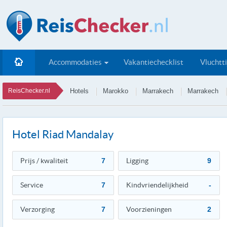
Accommodaties
Vakantiechecklist
Vluchtt
ReisChecker.nl
Hotels
Marokko
Marrakech
Marrakech
Hotel Riad Mandalay
Prijs / kwaliteit
7
Ligging
9
Service
7
Kindvriendelijkheid
-
Verzorging
7
Voorzieningen
2