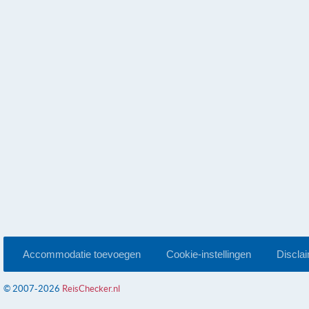
Accommodatie toevoegen
Cookie-instellingen
Discla
© 2007-2026
ReisChecker.nl