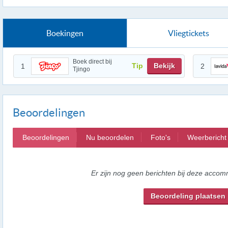
Boekingen
Vliegtickets
Boek direct bij
Tip
Bekijk
1
2
Tjingo
Beoordelingen
Beoordelingen
Nu beoordelen
Foto's
Weerbericht
Er zijn nog geen berichten bij deze accom
Beoordeling plaatsen