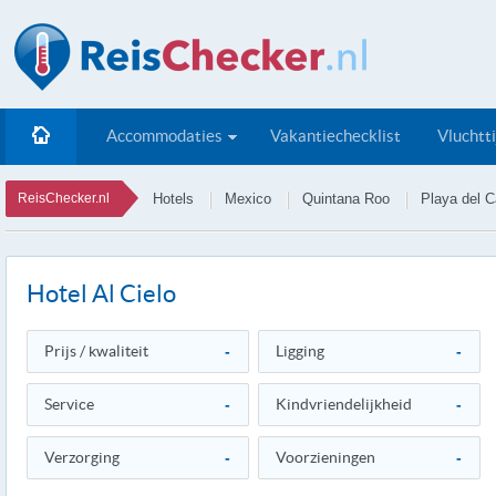
Accommodaties
Vakantiechecklist
Vluchtt
ReisChecker.nl
Hotels
Mexico
Quintana Roo
Playa del 
Hotel Al Cielo
Prijs / kwaliteit
-
Ligging
-
Service
-
Kindvriendelijkheid
-
Verzorging
-
Voorzieningen
-